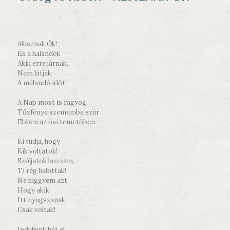
Alusznak Ők!
És a halandók
Akik erre járnak,
Nem látják
A múlandó időt!
A Nap most is ragyog,
Tűzfénye szemembe szúr
Ebben az ősi temetőben.
Ki tudja, hogy
Kik voltatok!
Szóljatok hozzám,
Ti rég halottak!
Ne higgyem azt,
Hogy akik
Itt nyugszanak,
Csak voltak!
Induljunk hát el