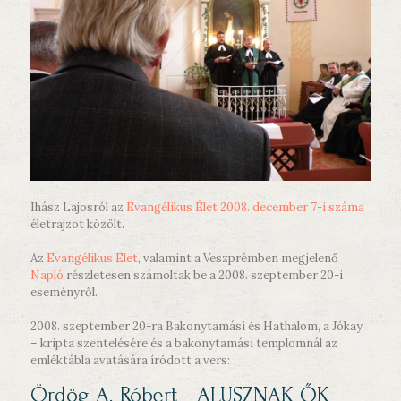
Ihász Lajosról az
Evangélikus Élet 2008. december 7-i száma
életrajzot közölt.
Az
Evangélikus Élet
, valamint a Veszprémben megjelenő
Napló
részletesen számoltak be a 2008. szeptember 20-i
eseményről.
2008. szeptember 20-ra Bakonytamási és Hathalom, a Jókay
– kripta szentelésére és a bakonytamási templomnál az
emléktábla avatására íródott a vers:
Ördög A. Róbert - ALUSZNAK ŐK