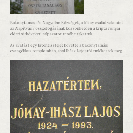
Bakonytamási és Nagydém Községek, a Jókay család valamint
az Alapítvány összefogásának köszönhetően a kripta romjai
előtti sírköveket, talpazatot rendbe rakattuk.
Az avatást egy Istentisztelet követte a bakonytamási
evangélikus templomban, ahol Ihász Lajosról emlékeztek meg.