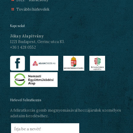
További hírlevelek
Kapcsolat
Jókay Alapítvány
1221 Budapest, Gerinc utca 83.
+36 1 428 0552
Hírlevél feliratkozás
A feliratkozás gomb megnyomásával hozzájárulok személyes
adataim kezeléséhez.