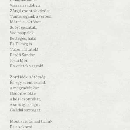
Vissza az időben:
Zörgő csontok között
Tántorogjunk a vérben.
Március, október,
Sötét éjszakák,
Vad nappalok.
Rettegés, halál,
És Ti még is
Talpon álltatok!
Petőfi Sándor,
Jókai Mór,
Én veletek vagyok!
Zord idők, sötétség,
És egy szent család:
A megvadult kor
Gödörbe lökte
A hősi csontokat.
A sors igazságot
Galádul osztogat.
Most szél támad talán!<
És a sokorói