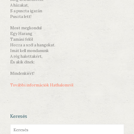
A házakat,
S a puszta igazán
Puszta lett!
Most megkondul
Egy Harang
Tamási felől
Hozza a szél a hangokat.
Imát kell mondanunk
A rég halottakért,
És akik élnek:
Mindenkiért!
További információk Hathalomról
Keresés