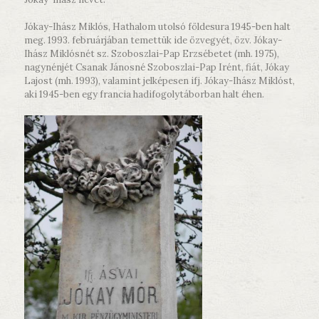
Jókay-Ihász Miklós, Hathalom utolsó földesura 1945-ben halt
meg. 1993. februárjában temettük ide özvegyét, özv. Jókay-
Ihász Miklósnét sz. Szoboszlai-Pap Erzsébetet (mh. 1975),
nagynénjét Csanak Jánosné Szoboszlai-Pap Irént, fiát, Jókay
Lajost (mh. 1993), valamint jelképesen ifj. Jókay-Ihász Miklóst,
aki 1945-ben egy francia hadifogolytáborban halt éhen.