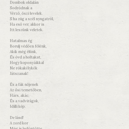
Dombok oldalán
Sodródnak a
Vérző, őszi levelek.
S ha zúg a szél nyugatról,
Ha eső ver, akkor is
Itt leszünk veletek.
Hatalmas ég
Borulj védően fölénk,
Akik még élünk,
És óvd a holtakat,
Hogy koponyáikkal
Ne rókakölykök
Játszanak!
És a fák nőjenek
Az ősi temetőben,
Hárs, akác,
És a vadvirágok,
Idilli kép.
De lásd!
A zord kor
Még is ledöntötte