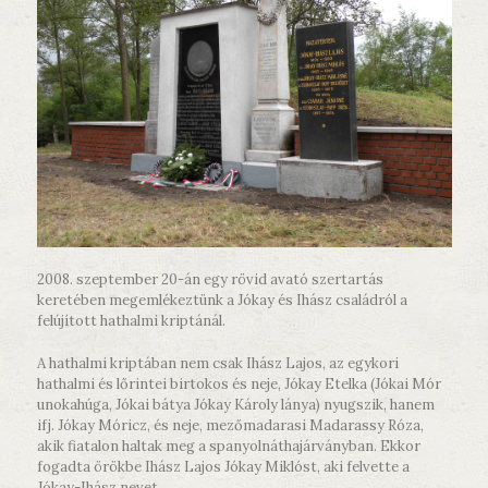
2008. szeptember 20-án egy rövid avató szertartás
keretében megemlékeztünk a Jókay és Ihász családról a
felújított hathalmi kriptánál.
A hathalmi kriptában nem csak Ihász Lajos, az egykori
hathalmi és lőrintei birtokos és neje, Jókay Etelka (Jókai Mór
unokahúga, Jókai bátya Jókay Károly lánya) nyugszik, hanem
ifj. Jókay Móricz, és neje, mezőmadarasi Madarassy Róza,
akik fiatalon haltak meg a spanyolnáthajárványban. Ekkor
fogadta örökbe Ihász Lajos Jókay Miklóst, aki felvette a
Jókay-Ihász nevet.