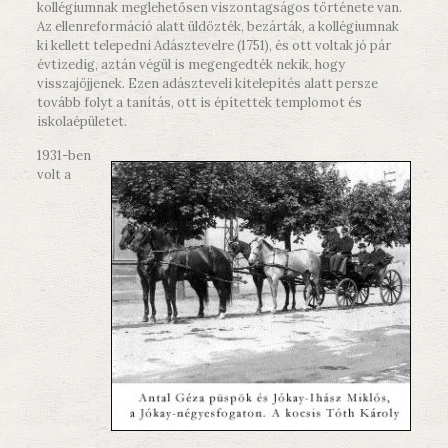
kollégiumnak meglehetősen viszontagságos története van.
Az ellenreformáció alatt üldözték, bezárták, a kollégiumnak
ki kellett telepedni Adásztevelre (1751), és ott voltak jó pár
évtizedig, aztán végül is megengedték nekik, hogy
visszajöjjenek. Ezen adászteveli kitelepítés alatt persze
tovább folyt a tanítás, ott is építettek templomot és
iskolaépületet.
1931-ben
volt a