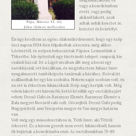
magánházakban, és
vagy a konviktusban
evett, vagy pedig
akiknél lakott, azok
adtak nekik kosztot is;
kosztot és kvártélyt.
Én úgy kezdtem az egész diákműködésemet, hogy egy szép
őszi napon 1934-ben felpakoltak a kocsira, még akkor
Lőrintéről, és szépen bekocsiztak Pápára. Lementünk a
Tókertbe. Ide építettek egy tisztviselő telepet, csupa új, kis
családi házzal. Itt a Liget utcában állt meg a kocsi egy
sarokháznál, ott leszálltam, és megérkeztem Juhász Imre
nyugalmazott tanítóképzős tanárnak a házához. Szóval itt
szállásoltak be egy kis szobába. Nekem saját szobám volt, és
én ott is étkeztem Juhászéknál. Szép nagy kertjük volt. Még
velem lakott ott három fiú, kettő közülük egy osztályba járt
velem; Dezső Gabi és Baranyay Elemér. Baranyay Elemér a
Zala megyei Nováról való volt, Göcsejből. Dezső Gabi pedig
Nagypiritről, ami Veszprém megye és Vas megye határán
van.
Volt még egy másodosztályos is, Tóth Imre, aki Tétről
érkezett. Ez a három gyerek nem evett Juhászéknél, hanem
ők bejártak a konviktusba enni. Az osztályunkban 70-80