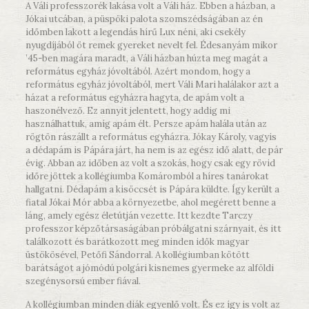
A Váli professzorék lakása volt a Váli ház. Ebben a házban, a
Jókai utcában, a püspöki palota szomszédságában az én
időmben lakott a legendás hírű Lux néni, aki csekély
nyugdíjából öt remek gyereket nevelt fel. Édesanyám mikor
’45-ben magára maradt, a Váli házban húzta meg magát a
református egyház jóvoltából. Azért mondom, hogy a
református egyház jóvoltából, mert Váli Mari halálakor azt a
házat a református egyházra hagyta, de apám volt a
haszonélvező. Ez annyit jelentett, hogy addig mi
használhattuk, amíg apám élt. Persze apám halála után az
rögtön rászállt a református egyházra. Jókay Károly, vagyis
a dédapám is Pápára járt, ha nem is az egész idő alatt, de pár
évig. Abban az időben az volt a szokás, hogy csak egy rövid
időre jöttek a kollégiumba Komáromból a híres tanárokat
hallgatni. Dédapám a kisöccsét is Pápára küldte. Így került a
fiatal Jókai Mór abba a környezetbe, ahol megérett benne a
láng, amely egész életútján vezette. Itt kezdte Tarczy
professzor képzőtársaságában próbálgatni szárnyait, és itt
találkozott és barátkozott meg minden idők magyar
üstökösével, Petőfi Sándorral. A kollégiumban kötött
barátságot a jómódú polgári kisnemes gyermeke az alföldi
szegénysorsú ember fiával.
A kollégiumban minden diák egyenlő volt. És ez így is volt az