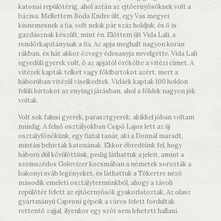
katonai repülőtérig, ahol aztán az ejtőernyősöknek volt a
bázisa. Mellettem Boda Endre ült, egy Vas megyei
kisnemesnek a fia, volt nekik pár száz holdjuk, és ő is
gazdásznak készült, mint én. Előttem ült Vida Lali, a
rendőrkapitánynak a fia, Az apja meghalt nagyon korán
rákban, és hát akkor özvegy édesanyja nevelgette. Vida Lali
egyedüli gyerek volt, ő az apjától örökölte a vitézi címet. A
vitézek kaptak telket vagy földbirtokot azért, mert a
háborúban vitézül viselkedtek. Vidáék kaptak 100 holdon
felüli birtokot az enyingi járásban, ahol a földek nagyon jók
voltak.
Volt sok falusi gyerek, parasztgyerek, akikkel jóban voltam
mindig. A felső osztályokban Csipő Lajos lett az új
osztályfőnökünk, egy fiatal tanár, aki a Donnál maradt,
miután behívták katonának. Ekkor ébredtünk fel, hogy
háború dúl körülöttünk, pedig láthattuk a jeleit, amint a
szomszédos Golovizer kocsmában a németek sorozták a
bakonyi sváb legényeket, és láthattuk a Tókertre néző
második emeleti osztálytermünkből, ahogy a távoli
repülőtér felett az ejtőernyősök gyakorlatoztak. Az olasz
gyártmányú Caproni gépeik a város felett fordultak
rettentő zajjal, ilyenkor egy szót sem lehetett hallani.