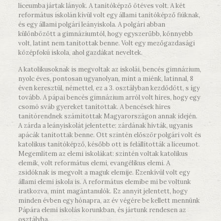
líceumba jártak lányok. A tanítóképző ötéves volt. A két
református iskolán kívül volt egy állami tanítóképző fiúknak,
és egy állami polgári leányiskola. A polgári abban
különbözött a gimnáziumtól, hogy egyszerűbb, könnyebb
volt, latint nem tanítottak benne. Volt egy mezőgazdasági
középfokú iskola, ahol gazdákat neveltek.
A katolikusoknak is megvoltak az iskolái, bencés gimnázium,
nyolc éves, pontosan ugyanolyan, mint a miénk, latinnal, 8
éven keresztül, némettel, ez a 3. osztályban kezdődött, s így
tovább. A pápai bencés gimnázium arról volt híres, hogy egy
csomó sváb gyereket tanítottak. A bencések híres
tanítórendnek számítottak Magyarországon annak idején.
A zárda a leányiskolát jelentette: zárdának hívták, ugyanis
apácák tanítottak benne. Ott szintén először polgári volt és
katolikus tanítóképző, később ott is felállították a líceumot.
Megemlítem az elemi iskolákat: szintén voltak katolikus
elemik, volt református elemi, evangélikus elemi. A
zsidóknak is megvolt a maguk elemije. Ezenkívül volt egy
állami elemi iskola is. A református elemibe mi be voltunk
iratkozva, mint magántanulók. Ez annyit jelentett, hogy
minden évben egy hónapra, az év végére be kellett mennünk
Pápára elemi iskolás korunkban, és jártunk rendesen az
osztályba.