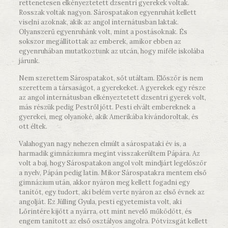
rettenetesen elkényeztetett dzsentri gyerekek voltak.
Rosszak voltak nagyon. Sárospatakon egyenruhát kellett
viselni azoknak, akik az angol internátusban laktak.
Olyanszerű egyenruhánk volt, mint a postásoknak. És
sokszor megállítottak az emberek, amikor ebben az
egyenruhában mutatkoztunk az utcán, hogy miféle iskolába
járunk.
Nem szerettem Sárospatakot, sőt utáltam. Először is nem
szerettem a társaságot, a gyerekeket. A gyerekek egy része
az angol internátusban elkényeztetett dzsentri gyerek volt,
más részük pedig Pestről jött. Pesti elvált embereknek a
gyerekei, meg olyanoké, akik Amerikába kivándoroltak, és
ott éltek.
Valahogyan nagy nehezen elmúlt a sárospataki év is, a
harmadik gimnáziumra megint visszakerültem Pápára. Az
volt a baj, hogy Sárospatakon angol volt mindjárt legelőször
a nyelv, Pápán pedig latin. Mikor Sárospatakra mentem első
gimnázium után, akkor nyáron meg kellett fogadni egy
tanítót, egy tudort, aki belém verte nyáron az első évnek az
angolját. Ez Jülling Gyula, pesti egyetemista volt, aki
Lőrintére kijött a nyárra, ott mint nevelő működött, és
engem tanított az első osztályos angolra. Pótvizsgát kellett