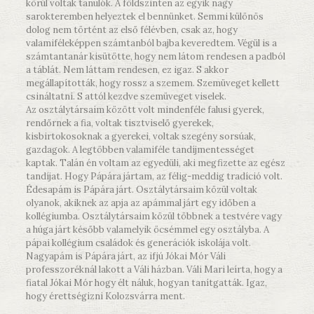
körül voltak tanulók. A földszinten az egyik nagy
sarokteremben helyeztek el bennünket. Semmi különös
dolog nem történt az első félévben, csak az, hogy
valamiféleképpen számtanból bajba keveredtem. Végül is a
számtantanár kisütötte, hogy nem látom rendesen a padból
a táblát. Nem láttam rendesen, ez igaz. S akkor
megállapították, hogy rossz a szemem. Szemüveget kellett
csináltatni. S attól kezdve szemüveget viselek.
Az osztálytársaim között volt mindenféle falusi gyerek,
rendőrnek a fia, voltak tisztviselő gyerekek,
kisbirtokosoknak a gyerekei, voltak szegény sorsúak,
gazdagok. A legtöbben valamiféle tandíjmentességet
kaptak. Talán én voltam az egyedüli, aki megfizette az egész
tandíjat. Hogy Pápára jártam, az félig-meddig tradíció volt.
Édesapám is Pápára járt. Osztálytársaim közül voltak
olyanok, akiknek az apja az apámmal járt egy időben a
kollégiumba. Osztálytársaim közül többnek a testvére vagy
a húga járt később valamelyik öcsémmel egy osztályba. A
pápai kollégium családok és generációk iskolája volt.
Nagyapám is Pápára járt, az ifjú Jókai Mór Váli
professzoréknál lakott a Váli házban. Váli Mari leírta, hogy a
fiatal Jókai Mór hogy élt náluk, hogyan tanítgatták. Igaz,
hogy érettségizni Kolozsvárra ment.