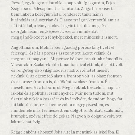
József, egy kiugrott katolikus pap volt. Igazgatóm, Fejes
Zsiga bácsi édesapámat is tanította. Zsiga bá’ elkísért
bennünket a kollégium által rendezett tanulmányi
kirándulásra Ausztrián és Olaszországon keresztül, amit a
nátistákkal, a leányiskolával együtt tettünk meg, és
szorgalmasan fényképezett. Azután mindenkit
megajándékozott a fényképekkel, mert mindenkit ismert.
Angoltanárom, Molnár Béni gazdag porosz lányt vett el
feleségül, és hát a porosz asszony ott lakott velünk, és
megtanult magyarul. Mi persze közben tanultunk németül is.
Vacsorakor Szakúréknál a tanár bácsival ettünk, ő is ott volt,
és rengeteg első világháborús haditörténetet mesélt
nekünk. Ő az egész idő alatt a fronton volt, az olasz fronton
és az orosz fronton is, de főként az olasz fronton. És
mesélt, mesélt a háborúról. Meg szoktuk beszélni a napi, az
iskolai és a politikai eseményeket. Már nem tudom, mit
fizettünk nekik a kosztért és kvártélyért, de tudom, hogy fát
mi küldtünk be, ez is benne volt a megegyezésben, és
mindenféle más természetbeni dolgot is. Sonkát, szalonnát,
krumplit, szóval efféle dolgokat. Nagyon jó dolgunk volt, ott
laktunk hat évig.
Reggelenként a hosszú Jókai utcán mentünk az iskolába. El