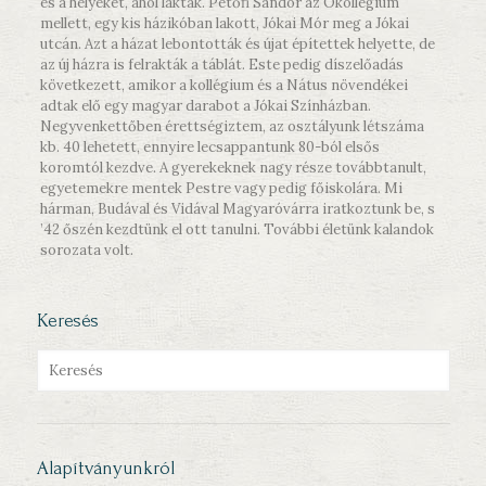
és a helyeket, ahol laktak. Petőfi Sándor az Ókollégium
mellett, egy kis házikóban lakott, Jókai Mór meg a Jókai
utcán. Azt a házat lebontották és újat építettek helyette, de
az új házra is felrakták a táblát. Este pedig díszelőadás
következett, amikor a kollégium és a Nátus növendékei
adtak elő egy magyar darabot a Jókai Színházban.
Negyvenkettőben érettségiztem, az osztályunk létszáma
kb. 40 lehetett, ennyire lecsappantunk 80-ból elsős
koromtól kezdve. A gyerekeknek nagy része továbbtanult,
egyetemekre mentek Pestre vagy pedig főiskolára. Mi
hárman, Budával és Vidával Magyaróvárra iratkoztunk be, s
’42 őszén kezdtünk el ott tanulni. További életünk kalandok
sorozata volt.
Keresés
Alapítványunkról