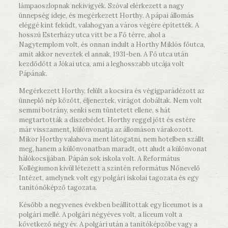
lámpaoszlopnak nekivigyék. Szóval elérkezett a nagy
ünnepség ideje, és megérkezett Horthy. A pápai állomás
eléggé kint feküdt, valahogyan a város végére építették. A
hosszú Esterházy utca vitt be a Fő térre, ahol a
Nagytemplom volt, és onnan indult a Horthy Miklós főutca,
amit akkor neveztek el annak, 1931-ben. A Fő utca után
kezdődött a Jókai utca, ami a leghosszabb utcája volt
Pápának.
Megérkezett Horthy, felült a kocsira és végigparádézott az
ünneplő nép között, éljeneztek, virágot dobáltak. Nem volt
semmi botrány, senki sem tüntetett ellene, s hát
megtartották a díszebédet. Horthy reggel jött és estére
már visszament, különvonatja az állomáson várakozott.
Mikor Horthy valahova ment látogatni, nem hotelben szállt
meg, hanem a különvonatban maradt, ott aludt a különvonat
hálókocsijában. Pápán sok iskola volt. A Református
Kollégiumon kívül létezett a szintén református Nőnevelő
Intézet, amelynek volt egy polgári iskolai tagozata és egy
tanítónőképző tagozata.
Később a negyvenes években beállítottak egy líceumot is a
polgári mellé. A polgári négyéves volt, a líceum volt a
következő négy év. A polgári után a tanítóképzőbe vagy a