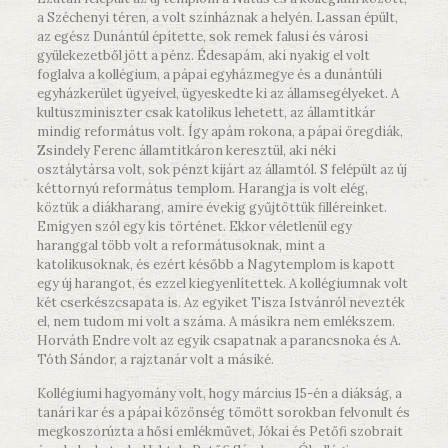
a Széchenyi téren, a volt színháznak a helyén. Lassan épült,
az egész Dunántúl építette, sok remek falusi és városi
gyülekezetből jött a pénz. Édesapám, aki nyakig el volt
foglalva a kollégium, a pápai egyházmegye és a dunántúli
egyházkerület ügyeivel, ügyeskedte ki az államsegélyeket. A
kultuszminiszter csak katolikus lehetett, az államtitkár
mindig református volt. Így apám rokona, a pápai öregdiák,
Zsindely Ferenc államtitkáron keresztül, aki néki
osztálytársa volt, sok pénzt kijárt az államtól. S felépült az új
kéttornyú református templom. Harangja is volt elég,
köztük a diákharang, amire évekig gyűjtöttük filléreinket.
Emígyen szól egy kis történet. Ekkor véletlenül egy
haranggal több volt a reformátusoknak, mint a
katolikusoknak, és ezért később a Nagytemplom is kapott
egy új harangot, és ezzel kiegyenlítettek. A kollégiumnak volt
két cserkészcsapata is. Az egyiket Tisza Istvánról nevezték
el, nem tudom mi volt a száma. A másikra nem emlékszem.
Horváth Endre volt az egyik csapatnak a parancsnoka és A.
Tóth Sándor, a rajztanár volt a másiké.
Kollégiumi hagyomány volt, hogy március 15-én a diákság, a
tanári kar és a pápai közönség tömött sorokban felvonult és
megkoszorúzta a hősi emlékművet, Jókai és Petőfi szobrait