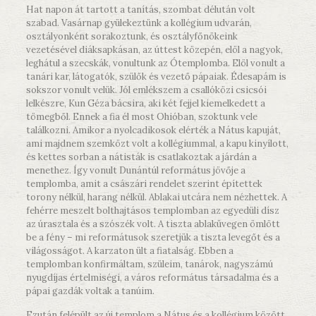
Hat napon át tartott a tanítás, szombat délután volt
szabad. Vasárnap gyülekeztünk a kollégium udvarán,
osztályonként sorakoztunk, és osztályfőnökeink
vezetésével diáksapkásan, az úttest közepén, elöl a nagyok,
leghátul a szecskák, vonultunk az Ótemplomba. Elöl vonult a
tanári kar, látogatók, szülők és vezető pápaiak. Édesapám is
sokszor vonult velük. Jól emlékszem a csallóközi csicsói
lelkészre, Kun Géza bácsira, aki két fejjel kiemelkedett a
tömegből. Ennek a fia él most Ohióban, szoktunk vele
találkozni. Amikor a nyolcadikosok elérték a Nátus kapuját,
ami majdnem szemközt volt a kollégiummal, a kapu kinyílott,
és kettes sorban a nátisták is csatlakoztak a járdán a
menethez. Így vonult Dunántúl református jövője a
templomba, amit a császári rendelet szerint építettek
torony nélkül, harang nélkül. Ablakai utcára nem nézhettek. A
fehérre meszelt bolthajtásos templomban az egyedüli dísz
az úrasztala és a szószék volt. A tiszta ablaküvegen ömlött
be a fény – mi reformátusok szeretjük a tiszta levegőt és a
világosságot. A karzaton ült a fiatalság. Ebben a
templomban konfirmáltam, szüleim, tanárok, nagyszámú
nyugdíjas értelmiségi, a város református társadalma és a
pápai gazdák voltak a tanúim.
Ezután felépült az új templom a Nátus és a kollégium között,