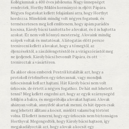
Kollégiumnak a 400 éves jubileuma. Nagy ünnepséget
rendeztek, Horthy Miklós kormányzó is eljött Pápára.
Négyes fogatokat kellett felajánlani arra, hogy Horthyt
hordozza. Minekünk mindig volt négyes fogatunk, és
természetesen meg kell említenem, hogy apám parádés
kocsisa, Károly bácsi tanította be a lovakat, és ő is hajtotta
azokat. Ez nem volt könnyű mesterség. A lovaink mindig
szépek voltak és mutatósak. A látogatás előtt persze
trenírozni kellett a lovakat, hogy a tömegtől, az
éljenzésektől, a zászlólengetéstől és a virágszórástól meg
ne ijedjenek. Károly bácsi bevonult Pápára, és ott
treníroztak a vásártéren.
És akkor okos emberek Pestről kitalálták azt, hogy a
protokoll értelmében egy úrlovasnak, vagy mondjuk
úrkocsisnak kell azt hajtani. Hát Károly bácsi nem volt
úrkocsis, de értett a négyes fogathoz. De hát mit lehetett
tenni? Meg kellett engedni azt, hogy az egyik szárnysegéd
felüljön a bakra, és megpróbálja a lovakat hajtani. A lovak
ahányan voltak, annyifelé akartak menni, és hát éppen csak
meg lehetett állítani a kocsit, mielőtt valami baj történt
volna. El kellett ismerni, hogy egy úrkocsis nem biztonságos
Horthyval. Megengedték, hogy Károly bácsi hajtson, így
megakadályozták azt, hogy a lovak a kocsit egy