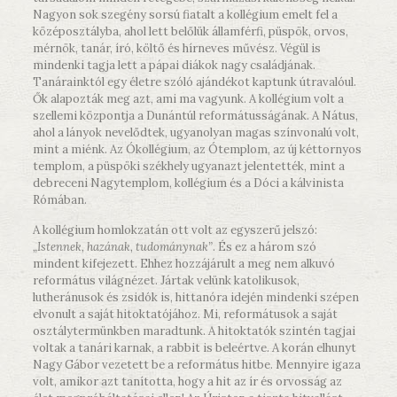
Nagyon sok szegény sorsú fiatalt a kollégium emelt fel a
középosztályba, ahol lett belőlük államférfi, püspök, orvos,
mérnök, tanár, író, költő és hírneves művész. Végül is
mindenki tagja lett a pápai diákok nagy családjának.
Tanárainktól egy életre szóló ajándékot kaptunk útravalóul.
Ők alapozták meg azt, ami ma vagyunk. A kollégium volt a
szellemi központja a Dunántúl reformátusságának. A Nátus,
ahol a lányok nevelődtek, ugyanolyan magas színvonalú volt,
mint a miénk. Az Ókollégium, az Ótemplom, az új kéttornyos
templom, a püspöki székhely ugyanazt jelentették, mint a
debreceni Nagytemplom, kollégium és a Dóci a kálvinista
Rómában.
A kollégium homlokzatán ott volt az egyszerű jelszó:
„Istennek, hazának, tudománynak”
. És ez a három szó
mindent kifejezett. Ehhez hozzájárult a meg nem alkuvó
református világnézet. Jártak velünk katolikusok,
lutheránusok és zsidók is, hittanóra idején mindenki szépen
elvonult a saját hitoktatójához. Mi, reformátusok a saját
osztálytermünkben maradtunk. A hitoktatók szintén tagjai
voltak a tanári karnak, a rabbit is beleértve. A korán elhunyt
Nagy Gábor vezetett be a református hitbe. Mennyire igaza
volt, amikor azt tanította, hogy a hit az ír és orvosság az