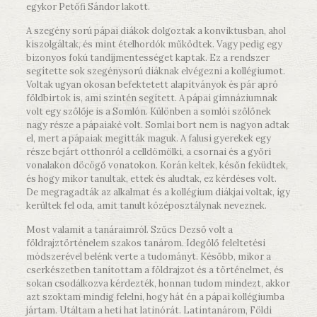
egykor Petőfi Sándor lakott.
A szegény sorú pápai diákok dolgoztak a konviktusban, ahol
kiszolgáltak, és mint ételhordók működtek. Vagy pedig egy
bizonyos fokú tandíjmentességet kaptak. Ez a rendszer
segítette sok szegénysorú diáknak elvégezni a kollégiumot.
Voltak ugyan okosan befektetett alapítványok és pár apró
földbirtok is, ami szintén segített. A pápai gimnáziumnak
volt egy szőlője is a Somlón. Különben a somlói szőlőnek
nagy része a pápaiaké volt. Somlai bort nem is nagyon adtak
el, mert a pápaiak megitták maguk. A falusi gyerekek egy
része bejárt otthonról a celldömölki, a csornai és a győri
vonalakon döcögő vonatokon. Korán keltek, későn feküdtek,
és hogy mikor tanultak, ettek és aludtak, ez kérdéses volt.
De megragadták az alkalmat és a kollégium diákjai voltak, így
kerültek fel oda, amit tanult középosztálynak neveznek.
Most valamit a tanáraimról. Szűcs Dezső volt a
földrajztörténelem szakos tanárom. Idegölő feleltetési
módszerével belénk verte a tudományt. Később, mikor a
cserkészetben tanítottam a földrajzot és a történelmet, és
sokan csodálkozva kérdezték, honnan tudom mindezt, akkor
azt szoktam mindig felelni, hogy hát én a pápai kollégiumba
jártam. Utáltam a heti hat latinórát. Latintanárom, Földi