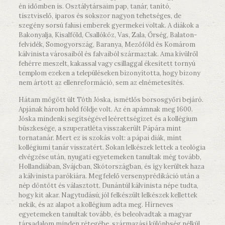
én időmben is. Osztálytársaim pap, tanár, tanító,
tisztviselő, iparos és sokszor nagyon tehetséges, de
szegény sorsú falusi emberek gyermekei voltak. A diákok a
Bakonyalja, Kisalföld, Csallóköz, Vas, Zala, Őrség, Balaton-
felvidék, Somogyország, Baranya, Mezőföld és Komárom
kálvinista városaiból és falvaiból származtak. Ama kívülről
fehérre meszelt, kakassal vagy csillaggal ékesített tornyú
templom ezeken a településeken bizonyította, hogy bizony
nem ártott az ellenreformáció, sem az elnémetesítés.
Hátam mögött ült Tóth Jóska, ismétlős borsosgyőri bejáró.
Apjának három hold földje volt. Az én apámnak meg 1600.
Jóska mindenki segítségével leérettségizet és a kollégium
büszkesége, a szuperatléta visszakerült Pápára mint
tornatanár. Mert ez is szokás volt: a pápai diák, mint
kollégiumi tanár visszatért. Sokan lelkészek lettek a teológia
elvégzése után, nyugati egyetemeken tanultak még tovább,
Hollandiában, Svájcban, Skótországban, és így kerültek haza
a kálvinista parókiára. Megfelelő versenyprédikáció után a
nép döntött és választott. Dunántúl kálvinista népe tudta,
hogy kit akar. Nagytudású, jól felkészült lelkészek kellettek
nekik, és az alapot a kollégium adta meg. Hírneves
egyetemeken tanultak tovább, és beleolvadtak a magyar
társadalom minden rétegébe, származási különbség nélkül.