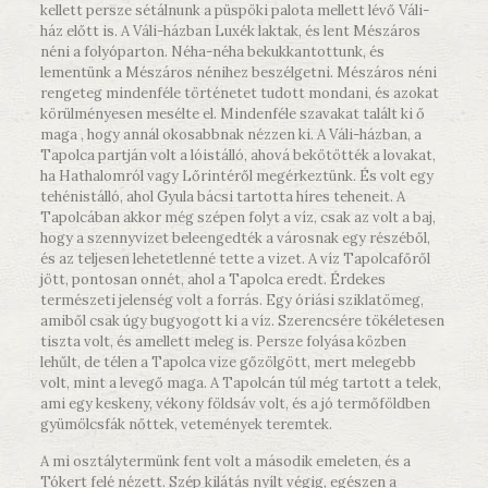
kellett persze sétálnunk a püspöki palota mellett lévő Váli-
ház előtt is. A Váli-házban Luxék laktak, és lent Mészáros
néni a folyóparton. Néha-néha bekukkantottunk, és
lementünk a Mészáros nénihez beszélgetni. Mészáros néni
rengeteg mindenféle történetet tudott mondani, és azokat
körülményesen mesélte el. Mindenféle szavakat talált ki ő
maga , hogy annál okosabbnak nézzen ki. A Váli-házban, a
Tapolca partján volt a lóistálló, ahová bekötötték a lovakat,
ha Hathalomról vagy Lőrintéről megérkeztünk. És volt egy
tehénistálló, ahol Gyula bácsi tartotta híres teheneit. A
Tapolcában akkor még szépen folyt a víz, csak az volt a baj,
hogy a szennyvizet beleengedték a városnak egy részéből,
és az teljesen lehetetlenné tette a vizet. A víz Tapolcafőről
jött, pontosan onnét, ahol a Tapolca eredt. Érdekes
természeti jelenség volt a forrás. Egy óriási sziklatömeg,
amiből csak úgy bugyogott ki a víz. Szerencsére tökéletesen
tiszta volt, és amellett meleg is. Persze folyása közben
lehűlt, de télen a Tapolca vize gőzölgött, mert melegebb
volt, mint a levegő maga. A Tapolcán túl még tartott a telek,
ami egy keskeny, vékony földsáv volt, és a jó termőföldben
gyümölcsfák nőttek, vetemények teremtek.
A mi osztálytermünk fent volt a második emeleten, és a
Tókert felé nézett. Szép kilátás nyílt végig, egészen a