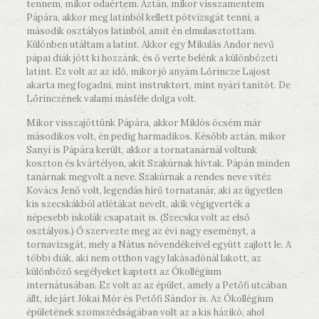
tennem, mikor odaértem. Aztán, mikor visszamentem
Pápára, akkor meg latinból kellett pótvizsgát tenni, a
második osztályos latinból, amit én elmulasztottam.
Különben utáltam a latint. Akkor egy Mikulás Andor nevű
pápai diák jött ki hozzánk, és ő verte belénk a különbözeti
latint. Ez volt az az idő, mikor jó anyám Lőrincze Lajost
akarta megfogadni, mint instruktort, mint nyári tanítót. De
Lőrinczének valami másféle dolga volt.
Mikor visszajöttünk Pápára, akkor Miklós öcsém már
másodikos volt, én pedig harmadikos. Később aztán, mikor
Sanyi is Pápára került, akkor a tornatanárnál voltunk
koszton és kvártélyon, akit Szakúrnak hívtak. Pápán minden
tanárnak megvolt a neve. Szakúrnak a rendes neve vitéz
Kovács Jenő volt, legendás hírű tornatanár, aki az ügyetlen
kis szecskákból atlétákat nevelt, akik végigverték a
népesebb iskolák csapatait is. (Szecska volt az első
osztályos.) Ő szervezte meg az évi nagy eseményt, a
tornavizsgát, mely a Nátus növendékeivel együtt zajlott le. A
többi diák, aki nem otthon vagy lakásadónál lakott, az
különböző segélyeket kaptott az Ókollégium
internátusában. Ez volt az az épület, amely a Petőfi utcában
állt, ide járt Jókai Mór és Petőfi Sándor is. Az Ókollégium
épületének szomszédságában volt az a kis házikó, ahol