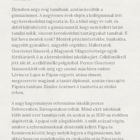
Elemiben négy évig tanultunk, azután kezdtük a
gimnáziumot. A negyvenes évek elején a kollégiumnak lett
egy kereskedelmi tagozata is. Ez a felső négy év volt, és
abból különbözött a gimnáziumtól, hogy nem kellett latint
tanulni nekik, viszont kereskedelmi tantárgyakat tanultak. S
hát hova mentek ezek? Mentek pénzintézetekbe, bankokba,
nagyobb gyárakhoz, nagyobb cégekhez. Hallottatok
Gosztonyi Jánosról, a Magyarok Világszövetsége egyik
főtitkáráról; ő is a kereskedelmi iskolába járt. Celldömölkről
jött ide át, a celldömölki polgáriból. Persze Gosztonyi
Jánoson kívül volt még egy csomó más híres ember.
Lőrincze Lajos is Pápán végzett, utána elment,
megszerezte magának a tanári diplomát, azután visszajött
Pápára tanítani. Sándor öcsémet ő tanította az utolsó
évben.
A nagy hagyományos református iskolák persze
Debrecenben, Sárospatakon voltak. Mind a két iskolának
több mint ezer tanulója volt, és azokat is az 1530-as években
alapították. A pápai volt a legidősebb. A múlt század végén,
amikor a reformátusoknak dönteniük kellett Pápa és
Komárom között, hogy melyik legyen a főgimnázium, hát
akkor hosszas gondolkodás és civakodás után Pápa javára