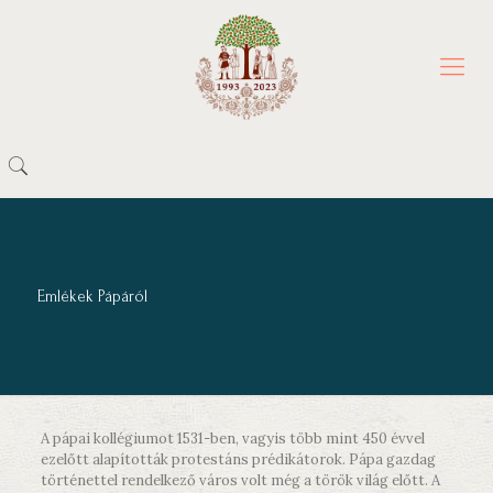
Emlékek Pápáról
A pápai kollégiumot 1531-ben, vagyis több mint 450 évvel
ezelőtt alapították protestáns prédikátorok. Pápa gazdag
történettel rendelkező város volt még a török világ előtt. A