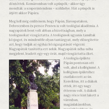
döntöttek. Komáromban volt a püspök,- akkor úgy
mondták: a szuperintendens – székhelye. Hát a püspök is
átjött akkor Pápára.
Meg kell még említenem, hogy Pápán, Sárospatakon,
Debrecenben és persze Pesten is volt teológiai akadémia. A
nagyapátok bent volt abban a bizottságban, mely a
teológusokat vizsgáztatta. A teológusok ugyanis tanultak
közjogot, és mindenféle olyan tantárgyat, mely elősegítette
azt, hogy tudják az egyház közigazgatását végezni.
Nagyapátok tanította ezt nekik. Nagyapátok néha-néha
megjelent, leadott egy-egy órát, majd vizsgáztatta őket.
A teológia épülete
Pápán pontosan ott
volt, ahol a kollégiumé. A
kollégium épületéhez
csatlakozott az ún.
Konviktus, itt a diákok
ettek, itt egy nagy
étterem volt. A diákok
nagy része kint lakott a
városban,
magánlakásokban,