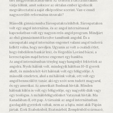
élet megpróbáltatásai ellen! Az Úristen a tiszta hitvallást
várja tőlünk, amit sokszor az oktalan ember igyekszik
megváltoztatni a saját elképzelése szerint. Van-e ennél
nagyszerűbb református útravaló?
Második gimnáziumba Sárospatakra küldtek. Sárospatakon
volt egy angol internátus, és az angol internátussal
kapcsolatban volt egy nagyon erős angol program. Mindjárt
az első gimnáziumtól kezdve tanultunk angolul. És a
sárospataki angol internátus engemet valami angol tudorrá
kellett volna, hogy neveljen. Ugyanis az volt a családi ötlet,
hogy énbelőlem bankár lesz, és Hegedűs Loránd bácsi, a
keresztapám majd betesz engemet egy bankba.
Az angol internátusban tényleg nagy hangsúlyt fektettek az
angolra. Nyolc hálónk volt, mindegyik hálóban 10-11 gyerek
aludt, és minden két-két hálónak volt egy felügyelője. A
második emeleten, ahol a mi hálóink voltak, ott volt egy
angol bennszülött tanár, aki egy szót sem tudott magyarul,
és egy amerikai. Az amerikait Bushnak hívták. Minden
hálónak külön is volt egy felügyelője, egy nagyobb diák vagy
egy teológus. A mi hálófelügyelőnket Vataynak hívták. Ma
Kanadában él, ott pap. A társaink az angol internátusban
gazdagabb gyerekek voltak, nem az a fajta, mint akik Pápán
jártak. Ezek Szabolcsból, Szatmárból, Zemplénből származó,