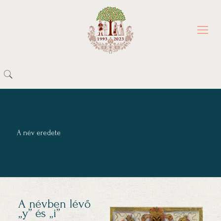
A név eredete
A névben lévő
„y” és „i”