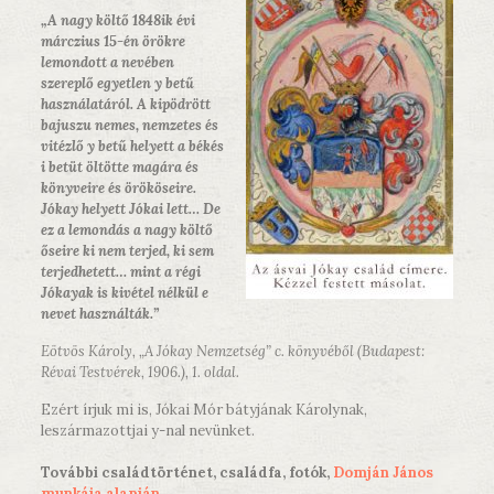
„A nagy költő 1848ik évi
márczius 15-én örökre
lemondott a nevében
szereplő egyetlen y betű
használatáról. A kipödrött
bajuszu nemes, nemzetes és
vitézlő y betű helyett a békés
i betüt öltötte magára és
könyveire és örököseire.
Jókay helyett Jókai lett… De
ez a lemondás a nagy költő
őseire ki nem terjed, ki sem
terjedhetett… mint a régi
Jókayak is kivétel nélkül e
nevet használták.”
Eötvös Károly, „A Jókay Nemzetség” c. könyvéből (Budapest:
Révai Testvérek, 1906.), 1. oldal.
Ezért írjuk mi is, Jókai Mór bátyjának Károlynak,
leszármazottjai y-nal nevünket.
További családtörténet, családfa, fotók,
Domján János
munkája alapján.