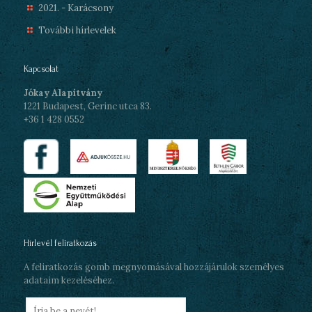
2021. - Karácsony
További hírlevelek
Kapcsolat
Jókay Alapítvány
1221 Budapest, Gerinc utca 83.
+36 1 428 0552
Hírlevél feliratkozás
A feliratkozás gomb megnyomásával hozzájárulok személyes
adataim kezeléséhez.