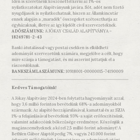
Idén is szeretnénk köszönettel kérni az 1%-os
nyilatkozatokat Alapítványunk javára. Sőt, adót nem fizető
nyugdíjasok is nyilatkozhatnak, hiszen az Államkincstár
ennek alapján a „maradék” összegeket szétoszthatja az
egyházaknak, illetve az így kijelölt civil szervezeteknek.
ADÓSZÁMUNK:
A JÓKAY CSALÁD ALAPÍTVÁNYA –
18249781-2-43
Banki átutalással vagy postai csekken is elküldheti
adományát szervezetünk számára, megjelölve a célt, hogy
mire szánja a támogatást, és mi aszerint juttatjuk el a
rászorulóknak.
BANKSZÁMLASZÁMUNK:
10918001-00000015-74190009
Kedves Támogatóink!
A Jókay Alapítvány 2024-ben folytatta hagyományait azzal,
hogy 3,6 millió forintos bevételünk 68%-a adományokból
származik. Az alapító hozzájárulásával, kamattal és az SZJA
1%-a felajánlásával bevételünk 93%-a saját erőfeszítésünk,
valamint adakozóink bőkezűsége eredménye. Köszönjük a
magánszemélyeknek a közel 2,5 millió forint adományt! A
Bethlen Gábor Alaptól pedig 7%, vagyis 243.000 forint
érkezett működésünk támogatásra az adományok utáni