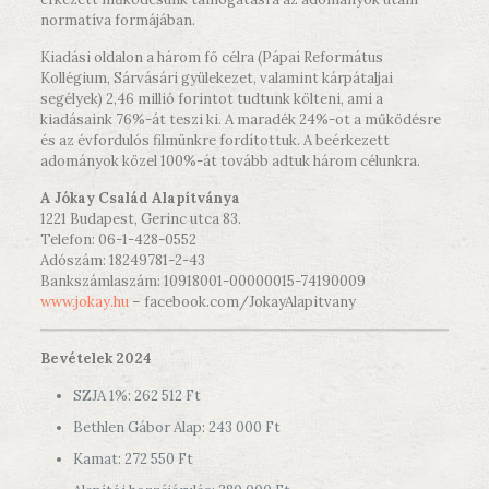
normatíva formájában.
Kiadási oldalon a három fő célra (Pápai Református
Kollégium, Sárvásári gyülekezet, valamint kárpátaljai
segélyek) 2,46 millió forintot tudtunk költeni, ami a
kiadásaink 76%-át teszi ki. A maradék 24%-ot a működésre
és az évfordulós filmünkre fordítottuk. A beérkezett
adományok közel 100%-át tovább adtuk három célunkra.
A Jókay Család Alapítványa
1221 Budapest, Gerinc utca 83.
Telefon: 06-1-428-0552
Adószám: 18249781-2-43
Bankszámlaszám: 10918001-00000015-74190009
www.jokay.hu
– facebook.com/JokayAlapitvany
Bevételek 2024
SZJA 1%: 262 512 Ft
Bethlen Gábor Alap: 243 000 Ft
Kamat: 272 550 Ft