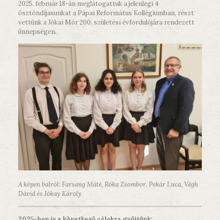
2025. február 18-án meglátogattuk a jelenlegi 4
ösztöndíjasunkat a Pápai Református Kollégiumban, részt
vettünk a Jókai Mór 200. születési évfordulójára rendezett
ünnepségen.
A képen balról: Farsang Máté, Róka Zsombor, Pekár Luca, Végh
Dávid és Jókay Károly
2025-ben is a következő célokra gyűjtünk: