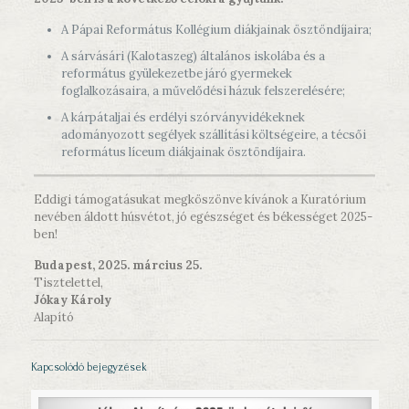
A Pápai Református Kollégium diákjainak ösztöndíjaira;
A sárvásári (Kalotaszeg) általános iskolába és a
református gyülekezetbe járó gyermekek
foglalkozásaira, a művelődési házuk felszerelésére;
A kárpátaljai és erdélyi szórványvidékeknek
adományozott segélyek szállítási költségeire, a técsői
református líceum diákjainak ösztöndíjaira.
Eddigi támogatásukat megköszönve kívánok a Kuratórium
nevében áldott húsvétot, jó egészséget és békességet 2025-
ben!
Budapest, 2025. március 25.
Tisztelettel,
Jókay Károly
Alapító
Kapcsolódó bejegyzések