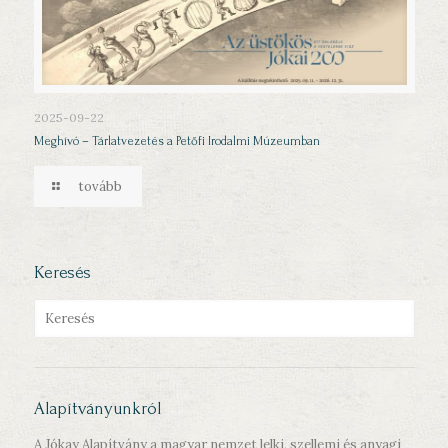
2025-09-22
Meghívó – Tárlatvezetés a Petőfi Irodalmi Múzeumban
tovább
Keresés
Alapítványunkról
A Jókay Alapítvány a magyar nemzet lelki, szellemi és anyagi