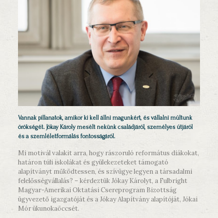
Vannak pillanatok, amikor ki kell állni magunkért, és vállalni múltunk
örökségét. Jókay Károly mesélt nekünk családjáról, személyes útjáról
és a szemléletformálás fontosságáról.
Mi motivál valakit arra, hogy rászoruló református diákokat,
határon túli iskolákat és gyülekezeteket támogató
alapítványt működtessen, és szívügye legyen a társadalmi
felelősségvállalás? – kérdeztük Jókay Károlyt, a Fulbright
Magyar-Amerikai Oktatási Csereprogram Bizottság
ügyvezető igazgatóját és a Jókay Alapítvány alapítóját, Jókai
Mór ükunokaöccsét.