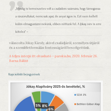
„Mindig is természetes volt a családom számára, hogy támogassa
a rászorultakat, nemcsak apai, de anyai ágon is. Ezt nem kellett
külön elmagyarázni nekünk, ebben nőttünk fel. A Jókay név is erre
kötelez” –
válaszolta Jókay Károly, akivel családjáról, személyes útjáról
és a szemléletformálás fontosságáról beszélgettünk.
A teljes interjú itt olvasható – parokia.hu, 2020. február 26.
Barna Bálint
Kapcsolódó bejegyzések