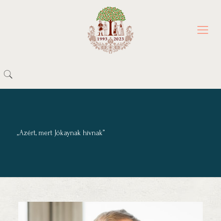
„Azért, mert Jókaynak hívnak”