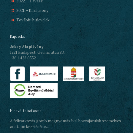
2022. - Tavasz
2021. - Karácsony
További hírlevelek
Kapcsolat
Jókay Alapítvány
1221 Budapest, Gerinc utca 83.
+36 1 428 0552
Hírlevél feliratkozás
A feliratkozás gomb megnyomásával hozzájárulok személyes
adataim kezeléséhez.