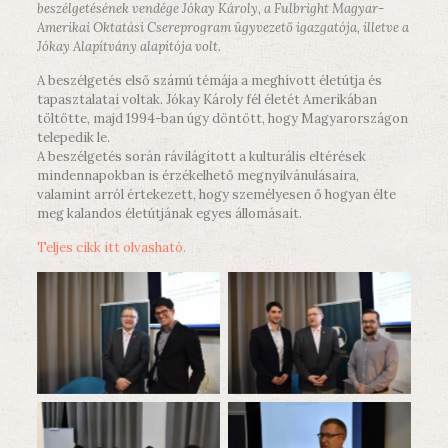
beszélgetésének vendége Jókay Károly, a Fulbright Magyar-
Amerikai Oktatási Csereprogram ügyvezető igazgatója, illetve a
Jókay Alapítvány alapítója volt.
A beszélgetés első számú témája a meghívott életútja és
tapasztalatai voltak. Jókay Károly fél életét Amerikában
töltötte, majd 1994-ban úgy döntött, hogy Magyarországon
telepedik le.
A beszélgetés során rávilágított a kulturális eltérések
mindennapokban is érzékelhető megnyilvánulásaira,
valamint arról értekezett, hogy személyesen ő hogyan élte
meg kalandos életútjának egyes állomásait.
Teljes cikk itt olvasható.
No Caption
No Caption