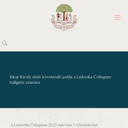
Jókay Károly élete követendő példa a Ludovika Collegium
hallgatói számára
A Ludovika Collegium 2023. március 7-i firesidechat