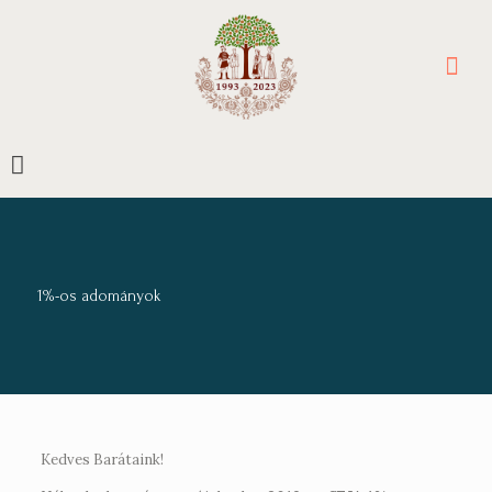
1%-os adományok
Kedves Barátaink!