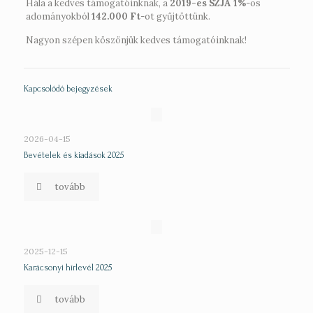
Hála a kedves támogatóinknak, a
2019-es SZJA 1%
-os
adományokból
142.000 Ft
-ot gyűjtöttünk.
Nagyon szépen köszönjük kedves támogatóinknak!
Kapcsolódó bejegyzések
2026-04-15
Bevételek és kiadások 2025
tovább
2025-12-15
Karácsonyi hírlevél 2025
tovább