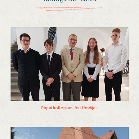
Pápai kollégiumi ösztöndíjak