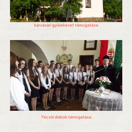
Sárvásári gyülekezet támogatása
Técsői diákok támogatása