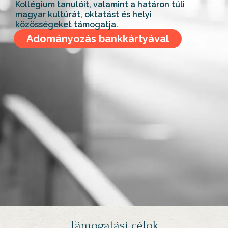
Kollégium tanulóit, valamint a határon túli
magyar kultúrát, oktatást és helyi
közösségeket támogatja.
Adományozás bankkártyával
Támogatási célok