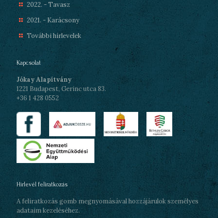
2022. - Tavasz
2021. - Karácsony
További hírlevelek
Kapcsolat
Jókay Alapítvány
1221 Budapest, Gerinc utca 83.
+36 1 428 0552
Hírlevél feliratkozás
A feliratkozás gomb megnyomásával hozzájárulok személyes
adataim kezeléséhez.